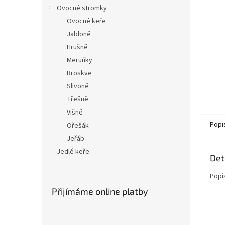
n
Ovocné stromky
e
Ovocné keře
l
Jabloně
Hrušně
Meruňky
Broskve
Slivoně
Třešně
Višně
Popi
Ořešák
Jeřáb
Jedlé keře
Det
Popi
Přijímáme online platby