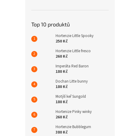
Top 10 produktů
Hortenzie Little Spooky
250 Kč
Hortenzie Little fresco
260 Kč
Imperáta Red Baron
180 Kč
Dochan Litte bunny
180 Kč
Motýlí keř Sungold
180 Kč
Hortenize Pinky winky
260 Kč
Hortenzie Bubblegum
380 Kč