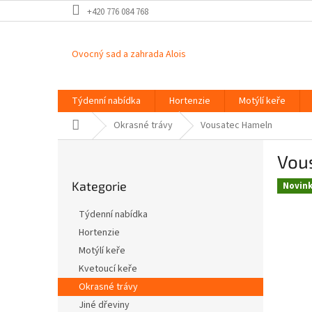
Přejít
+420 776 084 768
na
obsah
Ovocný sad a zahrada Alois
Týdenní nabídka
Hortenzie
Motýlí keře
Domů
Okrasné trávy
Vousatec Hameln
P
Vou
o
Přeskočit
s
Kategorie
kategorie
Novin
t
r
Týdenní nabídka
a
Hortenzie
n
Motýlí keře
n
í
Kvetoucí keře
p
Okrasné trávy
a
Jiné dřeviny