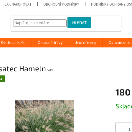
JAK NAKUPOVAT
OBCHODNÍ PODMÍNKY
PODMÍNKY OCHRANY OS
HLEDAT
Kvetoucí keře
Okrasné trávy
Jiné dřeviny
Ovocné stro
satec Hameln
549
ka
180
Měrná
Skla
cena: