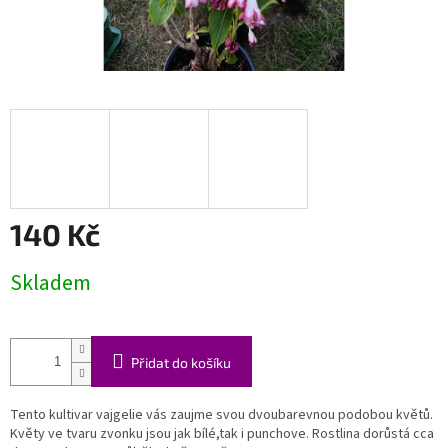
140 Kč
Měrná
Skladem
cena:
Přidat do košíku
Tento kultivar vajgelie vás zaujme svou dvoubarevnou podobou květů.
Květy ve tvaru zvonku jsou jak bílé,tak i punchove. Rostlina dorůstá cca