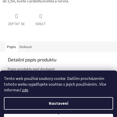
do 1,5m, kvete v průběhu května a června.
ZEPTAT SE
SDÍLET
Popis
Diskuze
Detailní popis produktu
Popis produktu není dostupný
Tento web používá soubory cookie. Dalším procházením
tohoto webu vyjadřujete souhlas s jejich používáním.. Více
Z
informací
zde
.
á
Vytvořil Shoptet
p
Nastavení
a
t
Copyright 2026
Ovocný sad a zahrada Alois
. Všechna práva