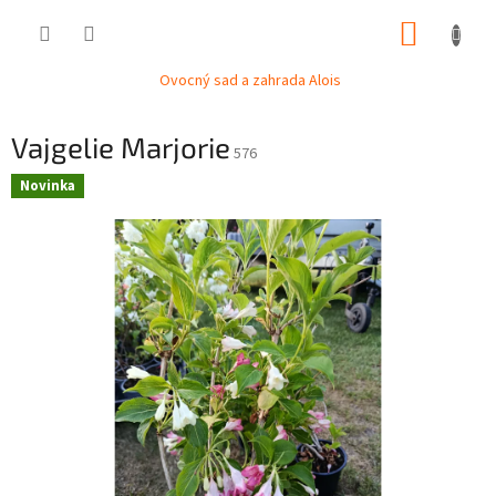
Přejít
NÁKUP
na
obsah
KOŠÍK
Ovocný sad a zahrada Alois
Vajgelie Marjorie
576
Novinka