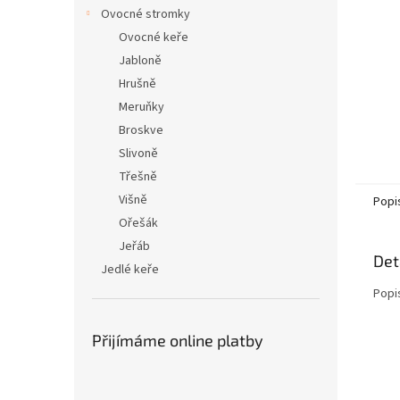
n
Ovocné stromky
e
Ovocné keře
l
Jabloně
Hrušně
Meruňky
Broskve
Slivoně
Třešně
Višně
Popi
Ořešák
Jeřáb
Det
Jedlé keře
Popi
Přijímáme online platby