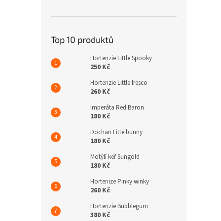
Top 10 produktů
Hortenzie Little Spooky
250 Kč
Hortenzie Little fresco
260 Kč
Imperáta Red Baron
180 Kč
Dochan Litte bunny
180 Kč
Motýlí keř Sungold
180 Kč
Hortenize Pinky winky
260 Kč
Hortenzie Bubblegum
380 Kč