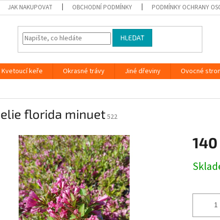
JAK NAKUPOVAT
OBCHODNÍ PODMÍNKY
PODMÍNKY OCHRANY OS
HLEDAT
Kvetoucí keře
Okrasné trávy
Jiné dřeviny
Ovocné stro
elie florida minuet
522
140
Měrná
Skla
cena: