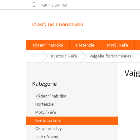
Přejít
+420 776 084 768
na
obsah
Ovocný sad a zahrada Alois
Týdenní nabídka
Hortenzie
Motýlí keře
Domů
Kvetoucí keře
Vajgelie florida minuet
P
Vajg
o
Přeskočit
s
Kategorie
kategorie
t
r
Týdenní nabídka
a
Hortenzie
n
Motýlí keře
n
í
Kvetoucí keře
p
Okrasné trávy
a
Jiné dřeviny