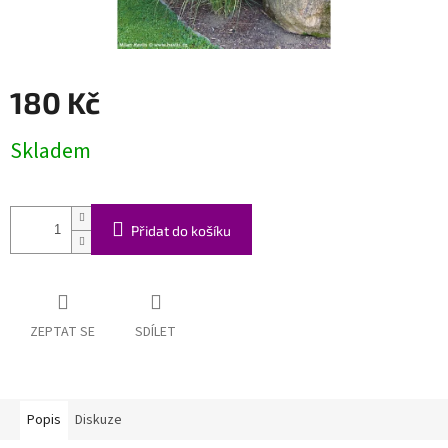
180 Kč
Měrná
Skladem
cena:
Přidat do košíku
ZEPTAT SE
SDÍLET
Popis
Diskuze