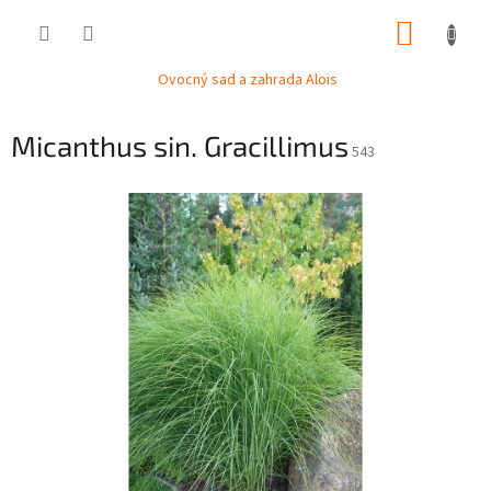
Přejít
NÁKUP
na
obsah
KOŠÍK
Ovocný sad a zahrada Alois
Micanthus sin. Gracillimus
543