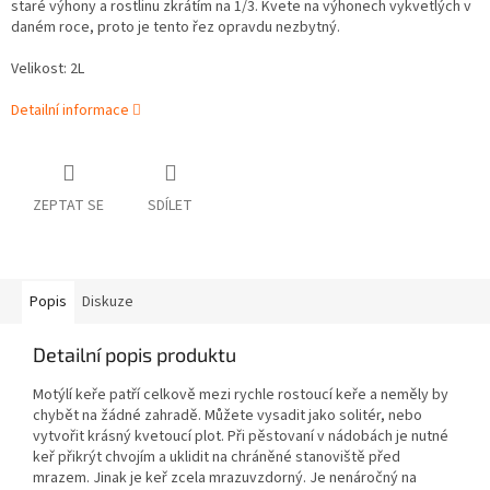
staré výhony a rostlinu zkrátím na 1/3. Kvete na výhonech vykvetlých v
daném roce, proto je tento řez opravdu nezbytný.
Velikost: 2L
Detailní informace
ZEPTAT SE
SDÍLET
Popis
Diskuze
Detailní popis produktu
Motýlí keře patří celkově mezi rychle rostoucí keře a neměly by
chybět na žádné zahradě. Můžete vysadit jako solitér, nebo
vytvořit krásný kvetoucí plot. Při pěstovaní v nádobách je nutné
keř přikrýt chvojím a uklidit na chráněné stanoviště před
mrazem. Jinak je keř zcela mrazuvzdorný. Je nenáročný na