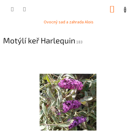
Přejít
NÁKUP
na
obsah
KOŠÍK
Ovocný sad a zahrada Alois
Motýlí keř Harlequin
183