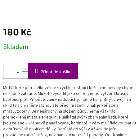
180 Kč
Měrná
Skladem
cena:
Přidat do košíku
Motýlí keře patří celkově mezi rychle rostoucí keře a neměly by chybět
na žádné zahradě. Můžete vysadit jako solitér, nebo vytvořit krásný
kvetoucí plot. Při pěstovaní v nádobách je nutné keř přikrýt chvojím a
uklidit na chráněné stanoviště před mrazem. Jinak je keř zcela
mrazuvzdorný. Je nenáročný na složení půdy, nemá však rád
přemokřená místa. Harlequin je unikátní svým zbarvením listů, které
jsou zeleno – krémově panašované, kopinaté. Květy mají fialovou barvu
a dorůstají až do 40cm délky. Dorůstá do výšky až 4m. Na jaře
provádíme radikální řez, než nám začnou rašit pupeny. Odstraníme